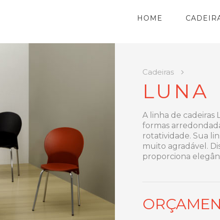
HOME
CADEIR
Cadeiras
LUNA
A linha de cadeiras 
formas arredondadas
rotatividade. Sua l
muito agradável. Di
proporciona elegân
ORÇAME